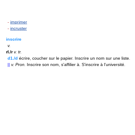
-
imprimer
-
incruster
inscrire
v.
rI./r
v.
tr.
d1./d
écrire, coucher sur le papier. Inscrire un nom sur une liste.
||
v.
Pron.
Inscrire son nom, s'affilier à. S'inscrire à l'université.