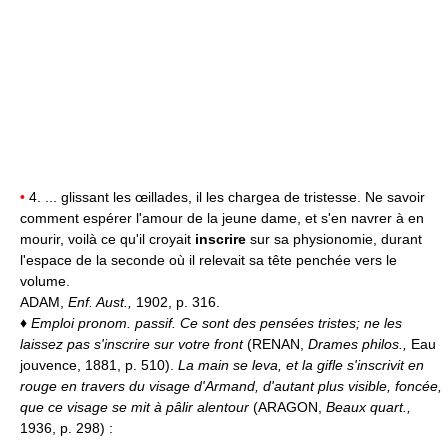
•
4. ... glissant les œillades, il les chargea de tristesse. Ne savoir
comment espérer l'amour de la jeune dame, et s'en navrer à en
mourir, voilà ce qu'il croyait
inscrire
sur sa physionomie, durant
l'espace de la seconde où il relevait sa tête penchée vers le
volume.
ADAM,
Enf. Aust.,
1902, p. 316.
♦
Emploi pronom. passif.
Ce sont des pensées tristes; ne les
laissez pas s'inscrire sur votre front
(RENAN,
Drames philos.,
Eau
jouvence, 1881, p. 510).
La main se leva, et la gifle s'inscrivit en
rouge en travers du visage d'Armand, d'autant plus visible, foncée,
que ce visage se mit à pâlir alentour
(ARAGON,
Beaux quart.,
1936, p. 298) :