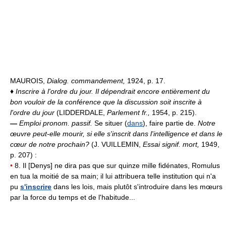
MAUROIS,
Dialog. commandement,
1924, p. 17.
♦
Inscrire à l'ordre du jour.
Il dépendrait encore entièrement du
bon vouloir de la conférence que la discussion soit inscrite à
l'ordre du jour
(LIDDERDALE,
Parlement fr.,
1954, p. 215).
—
Emploi pronom. passif.
Se situer (
dans
), faire partie de.
Notre
œuvre peut-elle mourir, si elle s'inscrit dans l'intelligence et dans le
cœur de notre prochain?
(J. VUILLEMIN,
Essai signif. mort,
1949,
p. 207) :
•
8. Il [Denys] ne dira pas que sur quinze mille fidénates, Romulus
en tua la moitié de sa main; il lui attribuera telle institution qui n'a
pu
s'inscrire
dans les lois, mais plutôt s'introduire dans les mœurs
par la force du temps et de l'habitude...