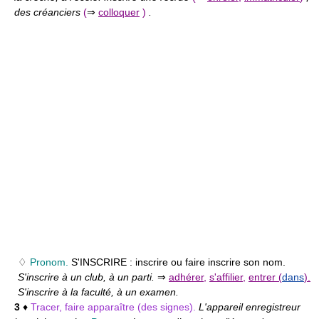
des créanciers
(
⇒
colloquer
)
.
♢
Pronom.
S'INSCRIRE :
inscrire ou faire inscrire son nom.
S'inscrire à un club, à un parti.
⇒
adhérer
,
s'affilier
,
entrer (
dans
).
S'inscrire à la faculté, à un examen.
3
♦
Tracer, faire apparaître (des signes).
L'appareil enregistreur