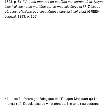
1823, p. 5).
Il (...) me montrait en pouffant son carnet où M. Noyer
inscrivait les notes méritées par ce mauvais élève et M. Trissaud
père les réflexions que ces mêmes notes lui inspiraient
(GREEN,
Journal,
1933, p. 156) :
•
1. ... ce fut l'arbre généalogique des Rougon-Macquart qu'il lui
montra (...). Depuis plus de vingt années, il le tenait au courant,