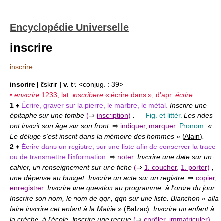
Encyclopédie Universelle
inscrire
inscrire
inscrire
[ ɛ̃skrir ]
v. tr.
<conjug. : 39>
•
enscrire
1233;
lat.
inscribere
« écrire dans », d'apr.
écrire
1
♦
Écrire, graver sur la pierre, le marbre, le métal.
Inscrire une
épitaphe sur une tombe
(
⇒
inscription
)
.
—
Fig. et littér.
Les rides
ont inscrit son âge sur son front.
⇒
indiquer
,
marquer
.
Pronom.
«
Le déluge s'est inscrit dans la mémoire des hommes »
(
Alain
)
.
2
♦
Écrire dans un registre, sur une liste afin de conserver la trace
ou de transmettre l'information.
⇒
noter
.
Inscrire une date sur un
cahier, un renseignement sur une fiche
(
⇒
1. coucher
,
1. porter
)
,
une dépense au budget. Inscrire un acte sur un registre.
⇒
copier
,
enregistrer
.
Inscrire une question au programme, à l'ordre du jour.
Inscrire son nom, le nom de qqn, qqn sur une liste. Bianchon « alla
faire inscrire cet enfant à la Mairie »
(
Balzac
)
. Inscrire un enfant à
la crèche, à l'école. Inscrire une recrue
(
⇒
enrôler
,
immatriculer
)
,