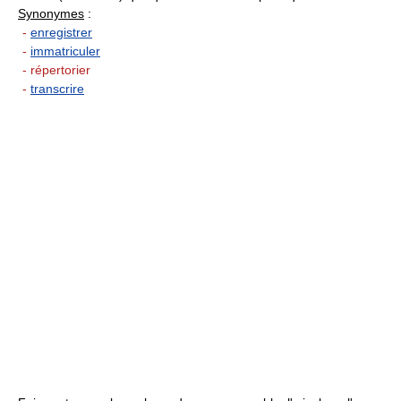
Synonymes
:
-
enregistrer
-
immatriculer
- répertorier
-
transcrire