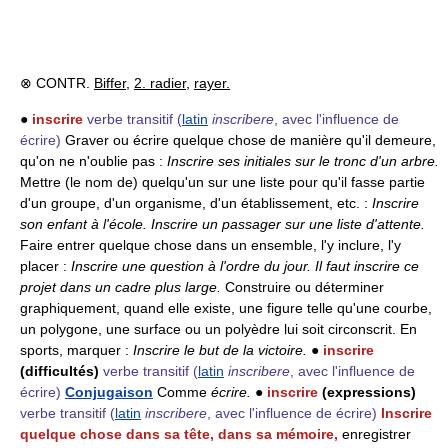
⊗ CONTR.
Biffer
,
2. radier
,
rayer.
●
inscrire
verbe transitif
(
latin
inscribere
, avec l'influence de
écrire)
Graver ou écrire quelque chose de manière qu'il demeure,
qu'on ne n'oublie pas :
Inscrire ses initiales sur le tronc d'un arbre.
Mettre (le nom de) quelqu'un sur une liste pour qu'il fasse partie
d'un groupe, d'un organisme, d'un établissement, etc. :
Inscrire
son enfant à l'école.
Inscrire un passager sur une liste d'attente.
Faire entrer quelque chose dans un ensemble, l'y inclure, l'y
placer :
Inscrire une question à l'ordre du jour.
Il faut inscrire ce
projet dans un cadre plus large.
Construire ou déterminer
graphiquement, quand elle existe, une figure telle qu'une courbe,
un polygone, une surface ou un polyèdre lui soit circonscrit. En
sports, marquer :
Inscrire le but de la victoire.
●
inscrire
(difficultés)
verbe transitif
(
latin
inscribere
, avec l'influence de
écrire)
Conjugaison
Comme
écrire.
●
inscrire
(expressions)
verbe transitif
(
latin
inscribere
, avec l'influence de écrire)
Inscrire
quelque chose dans sa tête, dans sa mémoire,
enregistrer