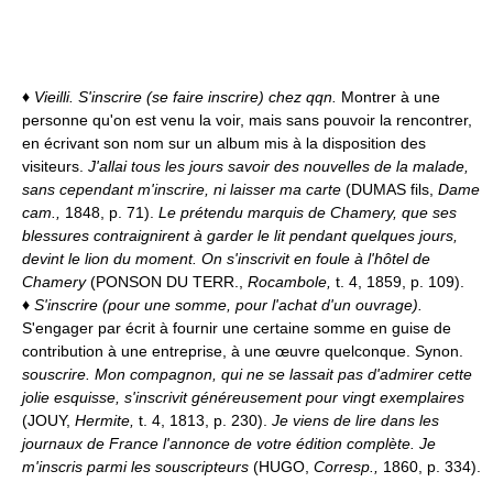
♦
Vieilli.
S'inscrire (se faire inscrire) chez qqn.
Montrer à une
personne qu'on est venu la voir, mais sans pouvoir la rencontrer,
en écrivant son nom sur un album mis à la disposition des
visiteurs.
J'allai tous les jours savoir des nouvelles de la malade,
sans cependant m'inscrire, ni laisser ma carte
(DUMAS fils,
Dame
cam.,
1848, p. 71).
Le prétendu marquis de Chamery, que ses
blessures contraignirent à garder le lit pendant quelques jours,
devint le lion du moment. On s'inscrivit en foule à l'hôtel de
Chamery
(PONSON DU TERR.,
Rocambole,
t. 4, 1859, p. 109).
♦
S'inscrire (pour une somme, pour l'achat d'un ouvrage).
S'engager par écrit à fournir une certaine somme en guise de
contribution à une entreprise, à une œuvre quelconque. Synon.
souscrire.
Mon compagnon, qui ne se lassait pas d'admirer cette
jolie esquisse, s'inscrivit généreusement pour vingt exemplaires
(JOUY,
Hermite,
t. 4, 1813, p. 230).
Je viens de lire dans les
journaux de France l'annonce de votre édition complète. Je
m'inscris parmi les souscripteurs
(HUGO,
Corresp.,
1860, p. 334).