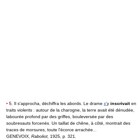
•
5. Il s'approcha, déchiffra les abords. Le drame
s'
y
inscrivait
en
traits violents : autour de la charogne, la terre avait été dénudée,
labourée profond par des griffes, bouleversée par des
soubresauts forcenés. Un taillat de chêne, à côté, montrait des
traces de morsures, toute l'écorce arrachée...
GENEVOIX,
Raboliot,
1925, p. 321.