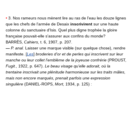
•
3. Nos rameurs nous mènent lire au ras de l'eau les douze lignes
que les chefs de l'armée de Desaix
inscrivirent
sur une haute
colonne du sanctuaire d'Isis. Quel plus digne trophée la gloire
française pouvait-elle s'assurer aux confins du monde?
BARRÈS,
Cahiers,
t. 6, 1907, p. 207.
—
P. anal.
Laisser une marque visible (sur quelque chose), rendre
manifeste. [
Les
]
broderies d'or et de perles qui inscrivent sur leur
manche ou leur collet l'emblème de la joyeuse confrérie
(PROUST,
Fugit.,
1922, p. 647).
Le beau visage qu'elle adorait, où la
trentaine inscrivait une plénitude harmonieuse sur les traits mâles,
mais non encore marqués, prenait parfois une expression
singulière
(DANIEL-ROPS,
Mort,
1934, p. 125) :