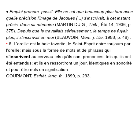
♦
Emploi pronom. passif.
Elle ne sut que beaucoup plus tard avec
quelle précision l'image de Jacques (...) s'inscrivait, à cet instant
précis, dans sa mémoire
(MARTIN DU G.,
Thib.,
Été 14, 1936, p.
375).
Depuis que je travaillais sérieusement, le temps ne fuyait
plus, il s'inscrivait en moi
(BEAUVOIR,
Mém. j. fille,
1958, p. 48) :
•
6. L'oreille est la baie favorite; le Saint-Esprit entre toujours par
l'oreille; mais sous la forme de mots et de phrases qui
s'inscrivent
au cerveau tels qu'ils sont prononcés, tels qu'ils ont
été entendus; et ils en ressortiront un jour, identiques en sonorité
et peut-être nuls en signification.
GOURMONT,
Esthét. lang. fr.,
1899, p. 293.