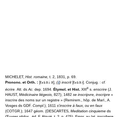
MICHELET,
Hist. romaine,
t. 2, 1831, p. 69.
Prononc. et Orth. :
[
],
(
il
) inscrit
[
]. Conjug. :
cf.
e
écrire.
Att. ds
Ac.
dep. 1694.
Étymol. et Hist.
XIII
s.
enscrire
(J.
HAUST,
Médicinaire liégeois,
827); 1482
se inscripvre, inscripre
«
inscrire des noms sur un registre » (Remirem., hôp. de Marl., A.
Vosges ds GDF.
Compl.
); 1611
s'inscrire à faux, ou en faux
(COTGR.); 1647 géom. (DESCARTES,
Meditation cinquieme
ds
Œuvres philos.,
éd. F. Alquié, t. 2, p. 475). Empr. au lat.
inscribere