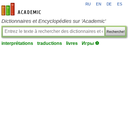
RU
EN
DE
ES
fr-academic.com
Dictionnaires et Encyclopédies sur 'Academic'
Recherche!
interprétations
traductions
livres
Игры ⚽