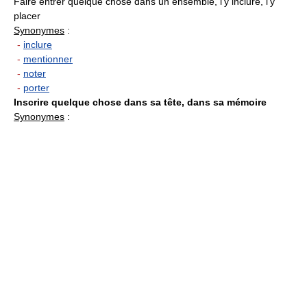
Faire entrer quelque chose dans un ensemble, l'y inclure, l'y
placer
Synonymes
:
-
inclure
-
mentionner
-
noter
-
porter
Inscrire quelque chose dans sa tête, dans sa mémoire
Synonymes
: