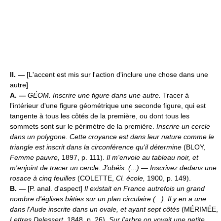
II. —
[L'accent est mis sur l'action d'inclure une chose dans une
autre]
A. —
GÉOM.
Inscrire une figure dans une autre.
Tracer à
l'intérieur d'une figure géométrique une seconde figure, qui est
tangente à tous les côtés de la première, ou dont tous les
sommets sont sur le périmètre de la première.
Inscrire un cercle
dans un polygone.
Cette croyance est dans leur nature comme le
triangle est inscrit dans la circonférence qu'il détermine
(BLOY,
Femme pauvre,
1897, p. 111).
Il m'envoie au tableau noir, et
m'enjoint de tracer un cercle. J'obéis. (...) — Inscrivez dedans une
rosace à cinq feuilles
(COLETTE,
Cl. école,
1900, p. 149).
B. —
[P. anal. d'aspect]
Il existait en France autrefois un grand
nombre d'églises bâties sur un plan circulaire (...). Il y en a une
dans l'Aude inscrite dans un ovale, et ayant sept côtés
(MÉRIMÉE,
Lettres Delessert,
1848, p. 26).
Sur l'arbre on voyait une petite